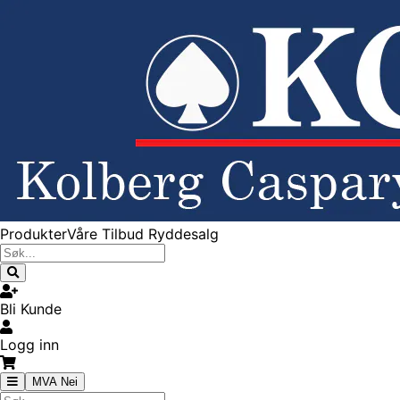
Produkter
Våre Tilbud
Ryddesalg
Bli Kunde
Logg inn
MVA Nei