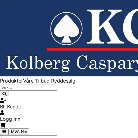
Produkter
Våre Tilbud
Ryddesalg
Bli Kunde
Logg inn
MVA Nei