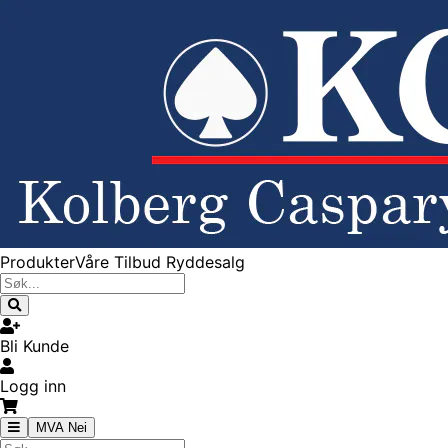
Produkter
Våre Tilbud
Ryddesalg
Bli Kunde
Logg inn
MVA Nei