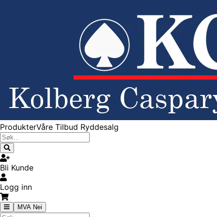
Produkter
Våre Tilbud
Ryddesalg
Bli Kunde
Logg inn
MVA Nei