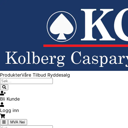
Produkter
Våre Tilbud
Ryddesalg
Bli Kunde
Logg inn
MVA Nei