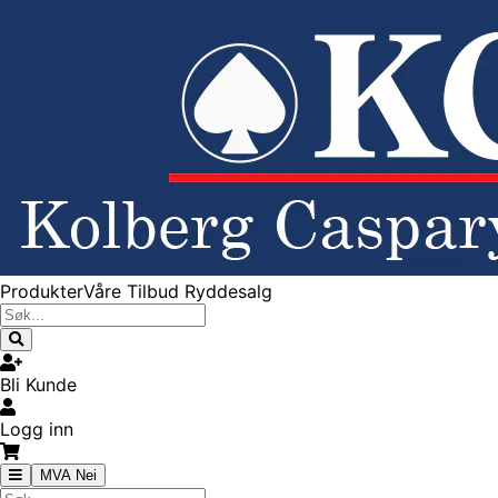
Produkter
Våre Tilbud
Ryddesalg
Bli Kunde
Logg inn
MVA Nei