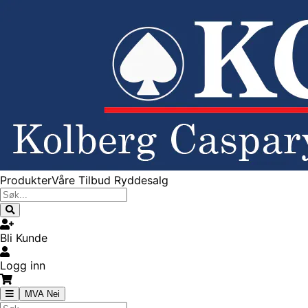
Produkter
Våre Tilbud
Ryddesalg
Bli Kunde
Logg inn
MVA Nei