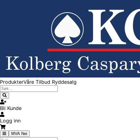
Produkter
Våre Tilbud
Ryddesalg
Bli Kunde
Logg inn
MVA Nei