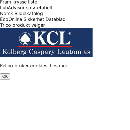
Fram krysse liste
LubAdvisor smøretabell
Norsk Bildelkatalog
EcoOnline Sikkerhet Datablad
Trico produkt velger
Kcl.no bruker cookies.
Les mer
OK