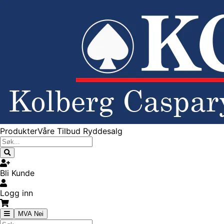
Produkter
Våre Tilbud
Ryddesalg
Bli Kunde
Logg inn
MVA Nei