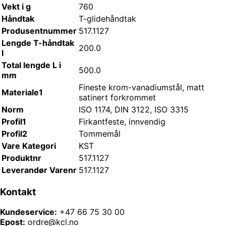
Vekt i g
760
Håndtak
T-glidehåndtak
Produsentnummer
517.1127
Lengde T-håndtak
200.0
I
Total lengde L i
500.0
mm
Fineste krom-vanadiumstål, matt
Materiale1
satinert forkrommet
Norm
ISO 1174, DIN 3122, ISO 3315
Profil1
Firkantfeste, innvendig
Profil2
Tommemål
Vare Kategori
KST
Produktnr
517.1127
Leverandør Varenr
517.1127
Kontakt
Kundeservice:
+47 66 75 30 00
Epost:
ordre@kcl.no