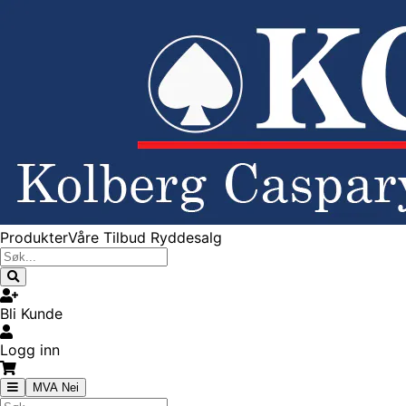
Produkter
Våre Tilbud
Ryddesalg
Bli Kunde
Logg inn
MVA Nei