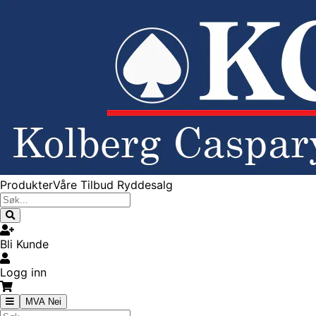
Produkter
Våre Tilbud
Ryddesalg
Bli Kunde
Logg inn
MVA Nei