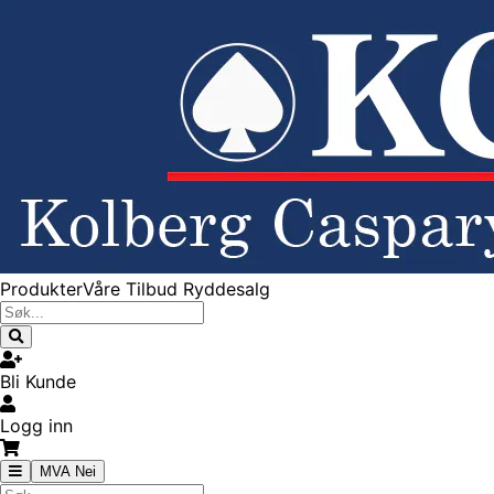
Produkter
Våre Tilbud
Ryddesalg
Bli Kunde
Logg inn
MVA Nei