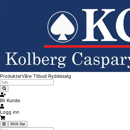
Produkter
Våre Tilbud
Ryddesalg
Bli Kunde
Logg inn
MVA Nei