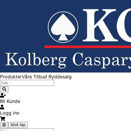
Produkter
Våre Tilbud
Ryddesalg
Bli Kunde
Logg inn
MVA Nei