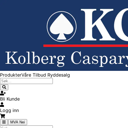
Produkter
Våre Tilbud
Ryddesalg
Bli Kunde
Logg inn
MVA Nei