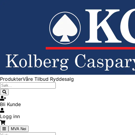
Produkter
Våre Tilbud
Ryddesalg
Bli Kunde
Logg inn
MVA Nei