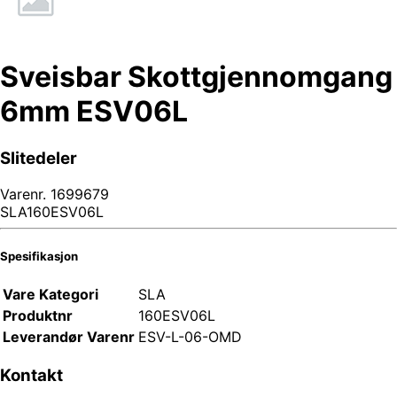
Sveisbar Skottgjennomgang
6mm ESV06L
Slitedeler
Varenr.
1699679
SLA160ESV06L
Spesifikasjon
Vare Kategori
SLA
Produktnr
160ESV06L
Leverandør Varenr
ESV-L-06-OMD
Kontakt