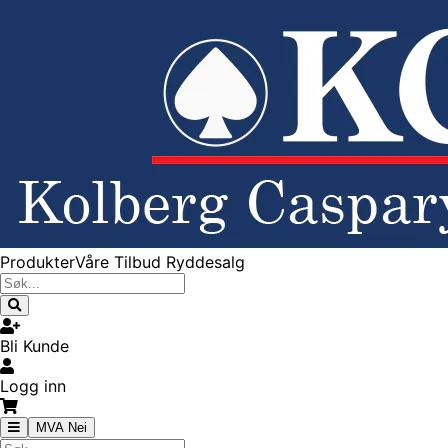
Produkter
Våre Tilbud
Ryddesalg
Bli Kunde
Logg inn
MVA Nei