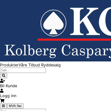
Produkter
Våre Tilbud
Ryddesalg
Bli Kunde
Logg inn
MVA Nei