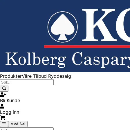
Produkter
Våre Tilbud
Ryddesalg
Bli Kunde
Logg inn
MVA Nei