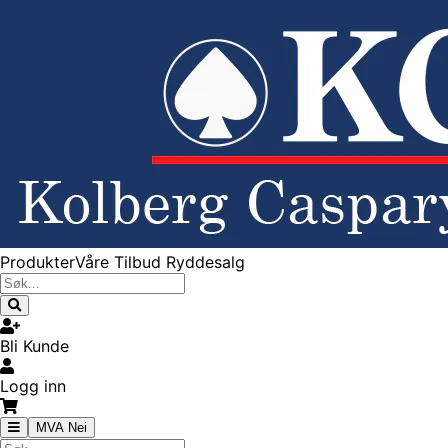
Produkter
Våre Tilbud
Ryddesalg
Bli Kunde
Logg inn
MVA Nei