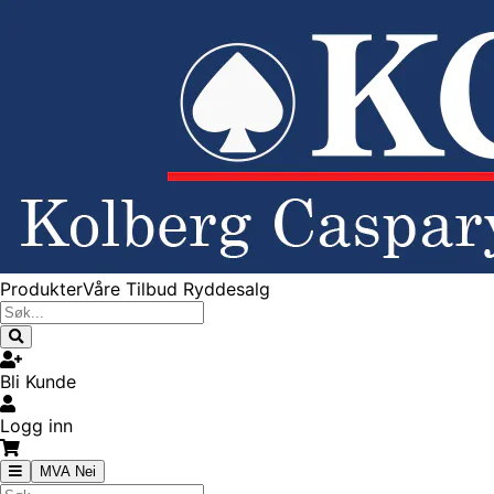
Produkter
Våre Tilbud
Ryddesalg
Bli Kunde
Logg inn
MVA Nei