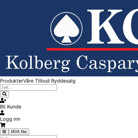
Produkter
Våre Tilbud
Ryddesalg
Bli Kunde
Logg inn
MVA Nei