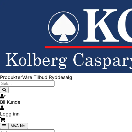
Produkter
Våre Tilbud
Ryddesalg
Bli Kunde
Logg inn
MVA Nei