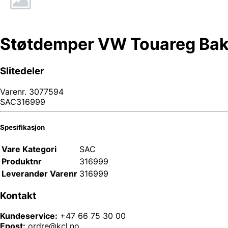
Støtdemper VW Touareg Ba
Slitedeler
Varenr.
3077594
SAC316999
Spesifikasjon
Vare Kategori
SAC
Produktnr
316999
Leverandør Varenr
316999
Kontakt
Kundeservice:
+47 66 75 30 00
Epost:
ordre@kcl.no