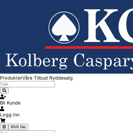
Produkter
Våre Tilbud
Ryddesalg
Bli Kunde
Logg inn
MVA Nei