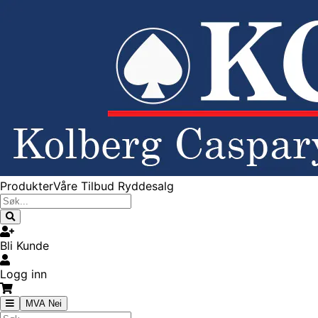
Produkter
Våre Tilbud
Ryddesalg
Bli Kunde
Logg inn
MVA Nei