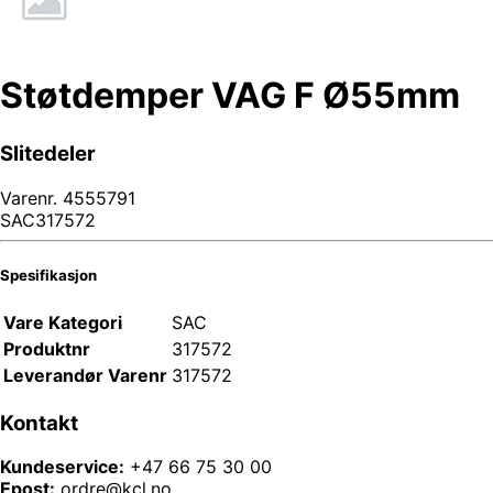
Støtdemper VAG F Ø55mm
Slitedeler
Varenr.
4555791
SAC317572
Spesifikasjon
Vare Kategori
SAC
Produktnr
317572
Leverandør Varenr
317572
Kontakt
Kundeservice:
+47 66 75 30 00
Epost:
ordre@kcl.no