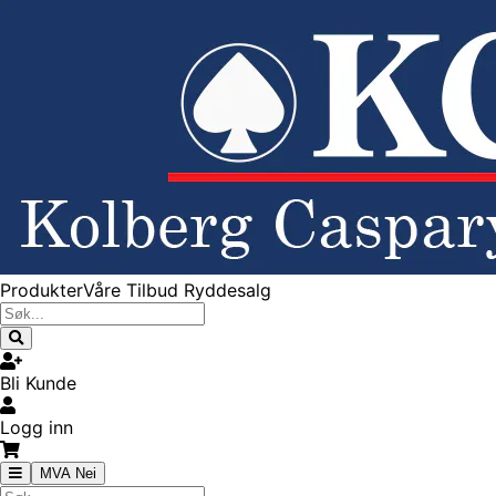
Produkter
Våre Tilbud
Ryddesalg
Bli Kunde
Logg inn
MVA Nei