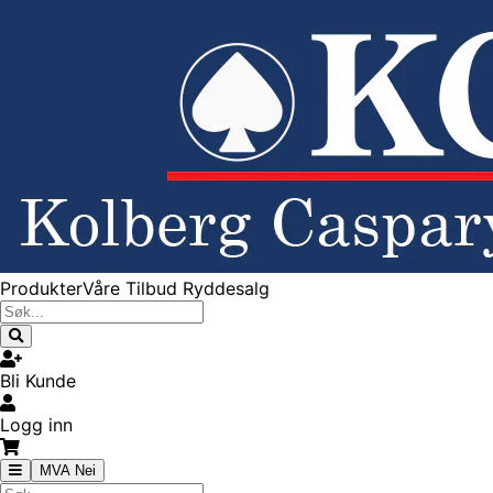
Produkter
Våre Tilbud
Ryddesalg
Bli Kunde
Logg inn
MVA Nei