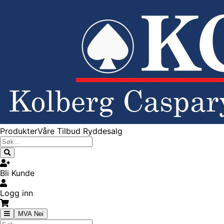
Produkter
Våre Tilbud
Ryddesalg
Bli Kunde
Logg inn
MVA Nei