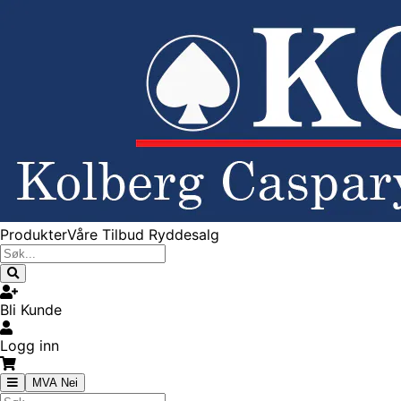
Produkter
Våre Tilbud
Ryddesalg
Bli Kunde
Logg inn
MVA Nei