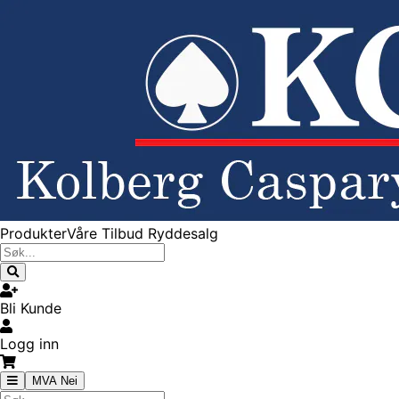
Produkter
Våre Tilbud
Ryddesalg
Bli Kunde
Logg inn
MVA Nei