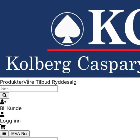
Produkter
Våre Tilbud
Ryddesalg
Bli Kunde
Logg inn
MVA Nei