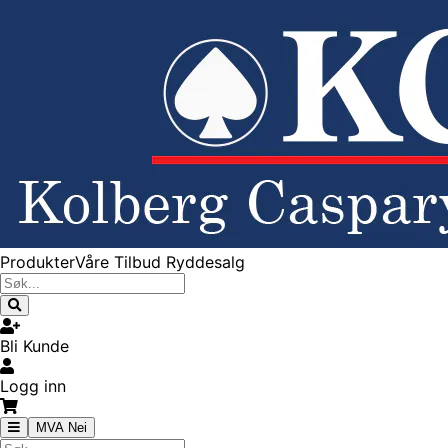
Produkter
Våre Tilbud
Ryddesalg
Bli Kunde
Logg inn
MVA Nei