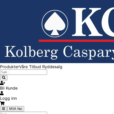
Produkter
Våre Tilbud
Ryddesalg
Bli Kunde
Logg inn
MVA Nei