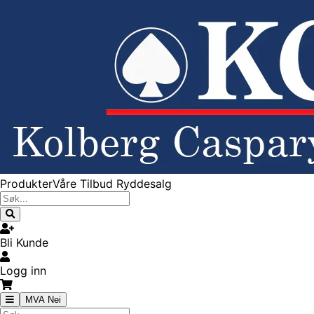
Produkter
Våre Tilbud
Ryddesalg
Bli Kunde
Logg inn
MVA Nei