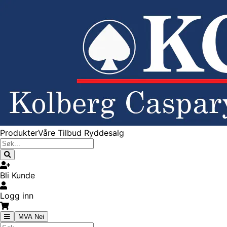
Produkter
Våre Tilbud
Ryddesalg
Bli Kunde
Logg inn
MVA Nei