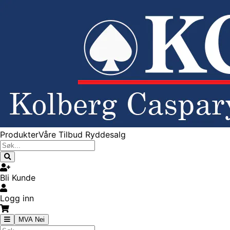
Produkter
Våre Tilbud
Ryddesalg
Bli Kunde
Logg inn
MVA Nei