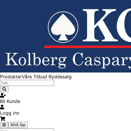
Produkter
Våre Tilbud
Ryddesalg
Bli Kunde
Logg inn
MVA Nei