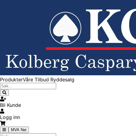
Produkter
Våre Tilbud
Ryddesalg
Bli Kunde
Logg inn
MVA Nei