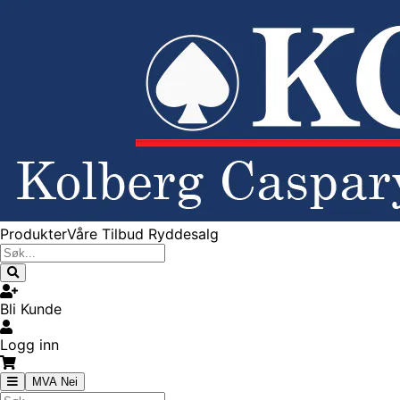
Produkter
Våre Tilbud
Ryddesalg
Bli Kunde
Logg inn
MVA Nei