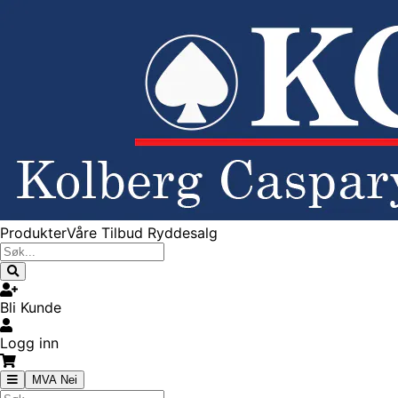
Produkter
Våre Tilbud
Ryddesalg
Bli Kunde
Logg inn
MVA Nei