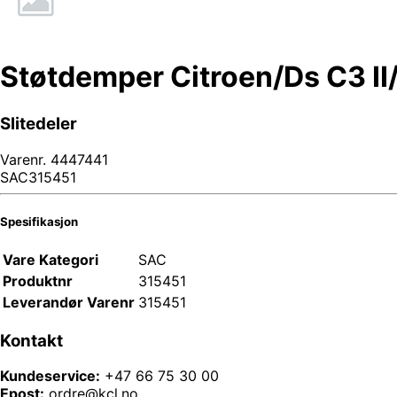
Støtdemper Citroen/Ds C3 I
Slitedeler
Varenr.
4447441
SAC315451
Spesifikasjon
Vare Kategori
SAC
Produktnr
315451
Leverandør Varenr
315451
Kontakt
Kundeservice:
+47 66 75 30 00
Epost:
ordre@kcl.no