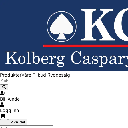
Produkter
Våre Tilbud
Ryddesalg
Bli Kunde
Logg inn
MVA Nei