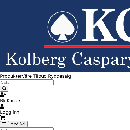
Produkter
Våre Tilbud
Ryddesalg
Bli Kunde
Logg inn
MVA Nei