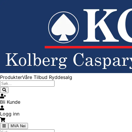
Produkter
Våre Tilbud
Ryddesalg
Bli Kunde
Logg inn
MVA Nei