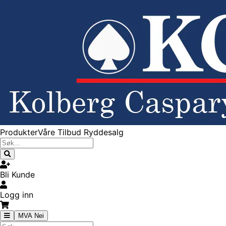
Produkter
Våre Tilbud
Ryddesalg
Bli Kunde
Logg inn
MVA Nei