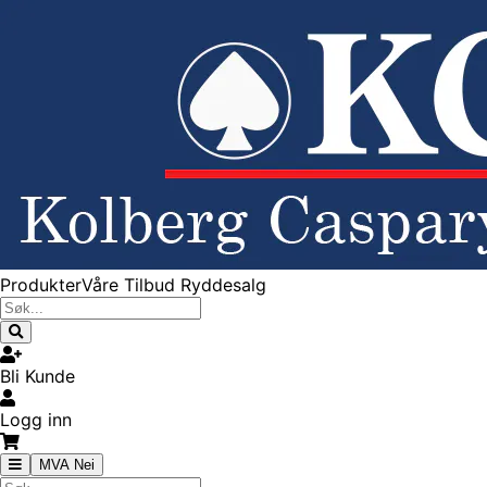
Produkter
Våre Tilbud
Ryddesalg
Bli Kunde
Logg inn
MVA Nei