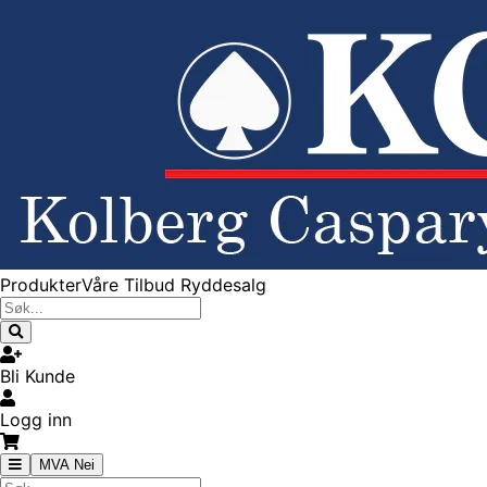
Produkter
Våre Tilbud
Ryddesalg
Bli Kunde
Logg inn
MVA Nei