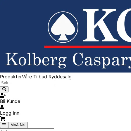
Produkter
Våre Tilbud
Ryddesalg
Bli Kunde
Logg inn
MVA Nei