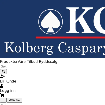
Produkter
Våre Tilbud
Ryddesalg
Bli Kunde
Logg inn
MVA Nei