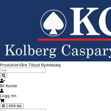
Produkter
Våre Tilbud
Ryddesalg
Bli Kunde
Logg inn
MVA Nei