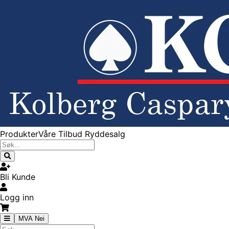
Produkter
Våre Tilbud
Ryddesalg
Bli Kunde
Logg inn
MVA Nei